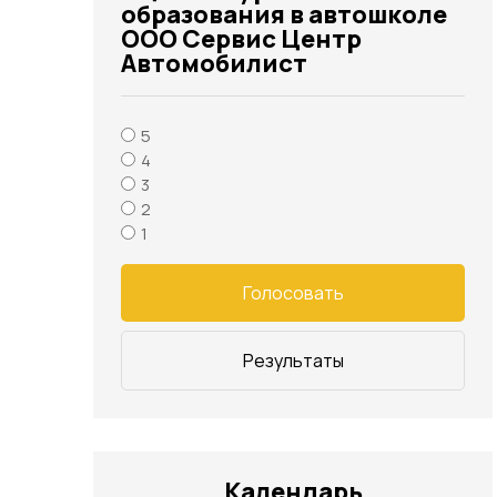
образования в автошколе
ООО Сервис Центр
Автомобилист
5
4
3
2
1
Голосовать
Результаты
Календарь