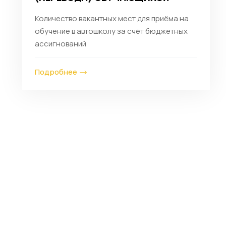
Количество вакантных мест для приёма на
обучение в автошколу за счёт бюджетных
ассигнований
08 май
08 янв
Подробнее
Admin
0 Comment
Admin
Рабочая программа для
Вход в наш
подготовки водителей
категории "В"