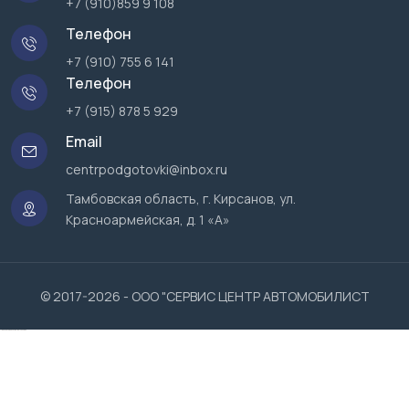
+7 (910)859 9 108
Телефон
+7 (910) 755 6 141
Телефон
+7 (915) 878 5 929
Email
centrpodgotovki@inbox.ru
Тамбовская область, г. Кирсанов, ул.
Красноармейская, д. 1 «А»
© 2017-2026 - ООО "СЕРВИС ЦЕНТР АВТОМОБИЛИСТ
турецкие сериалы смотреть онлайн