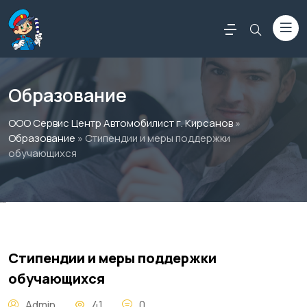
Образование
ООО Сервис Центр Автомобилист г. Кирсанов
»
Образование
» Стипендии и меры поддержки
обучающихся
Россериал
Стипендии и меры поддержки
обучающихся
Admin
41
0