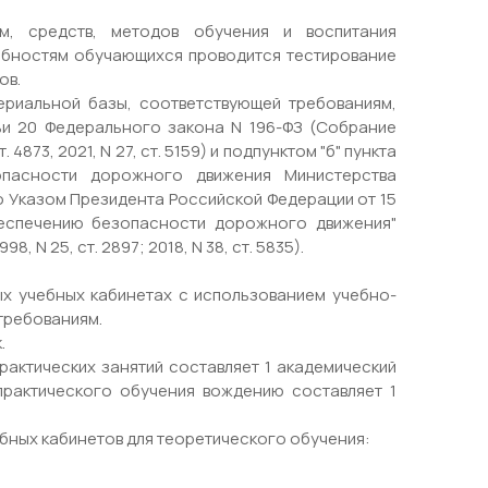
м, средств, методов обучения и воспитания
обностям обучающихся проводится тестирование
ов.
ериальной базы, соответствующей требованиям,
тьи 20 Федерального закона N 196-ФЗ (Собрание
4873, 2021, N 27, ст. 5159) и подпунктом "б" пункта
опасности дорожного движения Министерства
о Указом Президента Российской Федерации от 15
беспечению безопасности дорожного движения"
N 25, ст. 2897; 2018, N 38, ст. 5835).
х учебных кабинетах с использованием учебно-
требованиям.
.
рактических занятий составляет 1 академический
практического обучения вождению составляет 1
бных кабинетов для теоретического обучения: