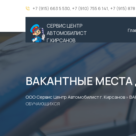
,
,
+7 (915) 663 5 530
+7 (910) 755 6 141
+7 (915) 878
СЕРВИС ЦЕНТР
Гла
АВТОМОБИЛИСТ
Г.КИРСАНОВ
ВАКАНТНЫЕ МЕСТА
ООО Сервис Центр Автомобилист г. Кирсанов
»
ВА
ОБУЧАЮЩИХСЯ