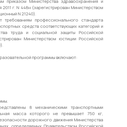
ым приказом Министерства здравоохранения и
 2011 г. N 448н (зарегистрирован Министерством
ционный N 21240).
ет требованиям профессионального стандарта
спортных средств соответствующих категорий и
рства труда и социальной защиты Российской
истрирован Министерством юстиции Российской
).
разовательной программы включают:
ммы.
редставлены 8 механическими транспортными
льная масса которого не превышает 750 кг,
безопасности дорожного движения Министерства
анах, определяемых Правительством Российской