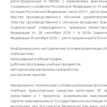
регистрационный N 18638) с изменением, внесенн
социального развития Российской Федерации от 31 мая
юстиции Российской Федерации 1 июля 2011 г., регистра
Мастер производственного обучения удовлетворя
"Мастер производственного обучения вождению тран
подкатегорий", утвержденного приказом Министе
Федерации от 28 сентября 2018 г. N 603н (зарег
Федерации 16 октября 2018 г., регистрационный N 52440
Информационно-методические условия реализации об
учебный план;
календарный учебный график;
рабочие программы учебных предметов;
методические материалы и разработки;
расписание занятий
Материально-технические условия реализации програ
Учебные транспортные средства категории "В" п
средствами и 1 прицепом, разрешенная максима
зарегистрированными в Государственной инспекции 
внутренних дел Российской Федерации или иных орг