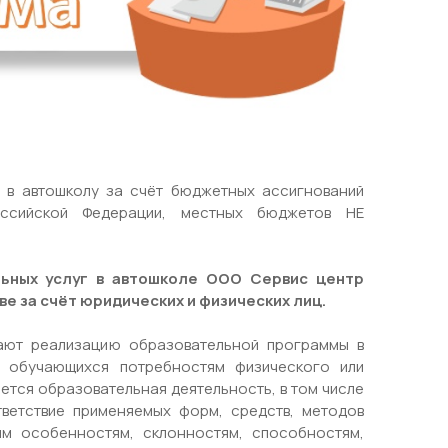
16 авг
е в автошколу за счёт бюджетных ассигнований
ссийской Федерации, местных бюджетов НЕ
0 Comment
Admin
0 Comment
 «online» класс
Инструкция по охране
льных услуг в автошколе ООО Сервис центр
труда при обучении
 за счёт юридических и физических лиц.
вождению автомобиля
"ООО Сервис центр
вают реализацию образовательной программы в
Автомобилист"г. Кирс
и обучающихся потребностям физического или
ется образовательная деятельность, в том числе
тветствие применяемых форм, средств, методов
им особенностям, склонностям, способностям,