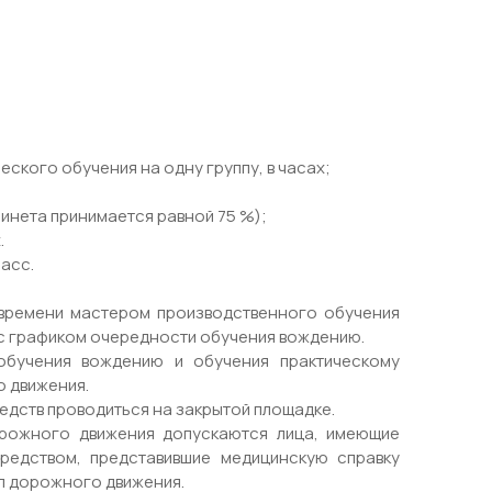
еского обучения на одну группу, в часах;
бинета принимается равной 75 %);
.
ласс.
 времени мастером производственного обучения
 с графиком очередности обучения вождению.
обучения вождению и обучения практическому
о движения.
дств проводиться на закрытой площадке.
орожного движения допускаются лица, имеющие
редством, представившие медицинскую справку
л дорожного движения.