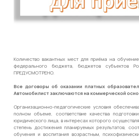
08 май
08 янв
Количество вакантных мест для приёма на обучени
федерального бюджета, бюджетов субъектов Ро
Admin
0 Comment
Admin
ПРЕДУСМОТРЕНО.
Рабочая программа для
Вход в наш
Все договоры об оказании платных образовате
подготовки водителей
Автомобилист заключаются на коммерческой основе
категории "В"
Организационно-педагогические условия обеспечи
полном объеме, соответствие качества подготовк
юридического лица, в интересах которого осуществля
степень достижения планируемых результатов, соо
обучения и воспитания возрастным, психофизическ