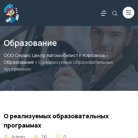
Образование
ООО Сервис Центр Автомобилист г. Кирсанов
»
Образование
» О реализуемых образовательных
программах
Россериал
О реализуемых образовательных
программах
Admin
26
0