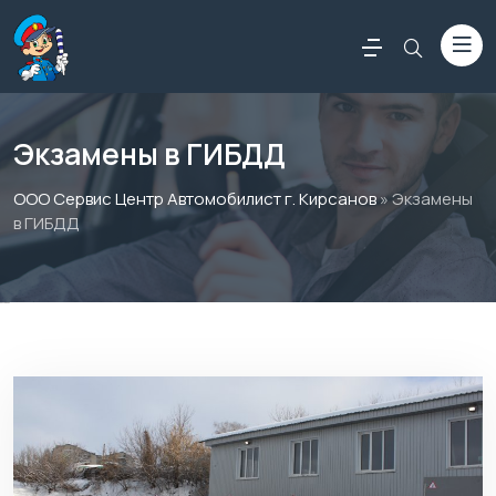
Экзамены в ГИБДД
ООО Сервис Центр Автомобилист г. Кирсанов
» Экзамены
в ГИБДД
Россериал